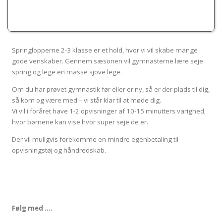
Springlopperne 2-3 klasse er et hold, hvor vi vil skabe mange
gode venskaber. Gennem sæsonen vil gymnasterne lære seje
spring og lege en masse sjove lege.
Om du har prøvet gymnastik før eller er ny, så er der plads til dig,
så kom og være med – vi står klar til at møde dig.
Vi vil i foråret have 1-2 opvisninger af 10-15 minutters varighed,
hvor børnene kan vise hvor super seje de er.
Der vil muligvis forekomme en mindre egenbetaling til
opvisningstøj og håndredskab.
Følg med ….