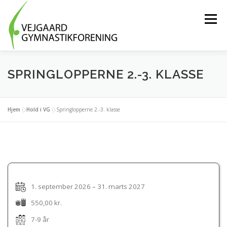
Spring
til
Menu
indhold
HOLD OG AKTIVITETER
BLIV FRIVILLIG
SPRINGLOPPERNE 2.-3. KLASSE
OM FORENINGEN
MEDLEMSLOGIN
Hjem
»
Hold i VG
»
Springlopperne 2.-3. klasse
TRÆNINGSTØJ
KONTAKT OS
1. september 2026 – 31. marts 2027
550,00 kr.
7-9 år