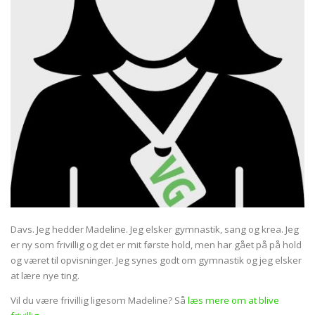
Davs. Jeg hedder Madeline. Jeg elsker gymnastik, sang og krea. Jeg
er ny som frivillig og det er mit første hold, men har gået på på hold
og været til opvisninger. Jeg synes godt om gymnastik og jeg elsker
at lære nye ting.
Vil du være frivillig ligesom Madeline? Så
læs mere om at blive