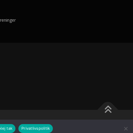
reninger
ameThemes
Nej tak
Privatlivspolitik