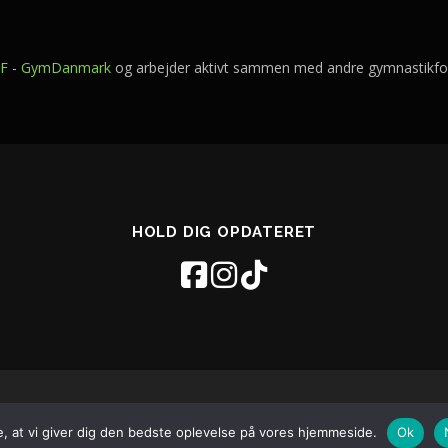
IF
-
GymDanmark
og arbejder aktivt sammen med andre gymnastikfo
HOLD DIG OPDATERET
© 2026 Vejgaard Gymnastikforening - Aalborg
–
OnePress
tema af F
re, at vi giver dig den bedste oplevelse på vores hjemmeside.
Ok