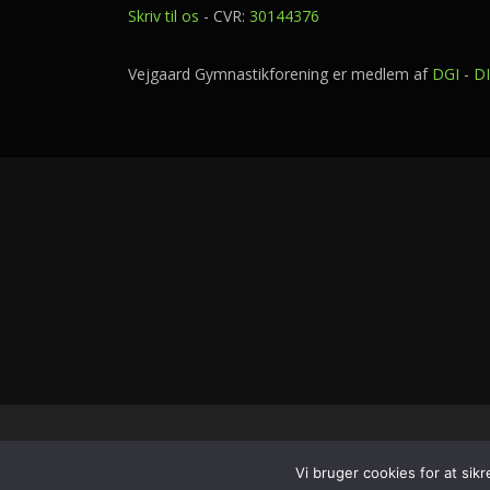
Skriv til os
- CVR:
30144376
Vejgaard Gymnastikforening er medlem af
DGI
-
D
Copyright 
Vi bruger cookies for at sik