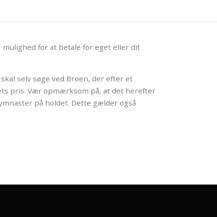
ulighed for at betale for eget eller dit
u/I skal selv søge ved Broen, der efter et
dets pris. Vær opmærksom på, at det herefter
ymnaster på holdet. Dette gælder også