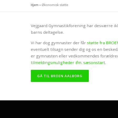
Hjem
»
Økonomisk støtte
Vejgaard Gymnastikforening har desværre ikke 
barns deltagelse.
Vi har dog gymnaster der får
støtte fra BROE
eventuelt tilsagn sender dig og os en besked
er gymnasten eller vedkommendes forældre/v
tilmeldingsmuligheder ifm. sæsonstart
.
GÅ TIL BROEN AALBORG