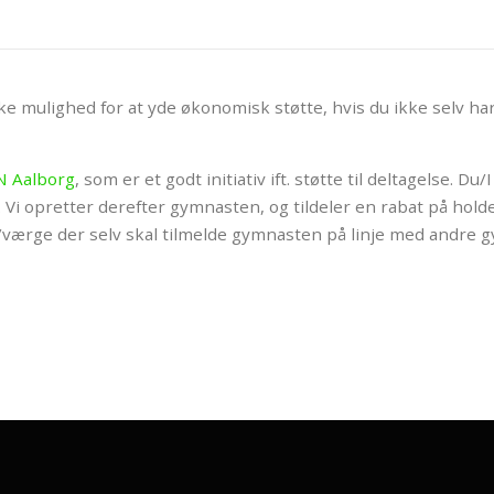
mulighed for at yde økonomisk støtte, hvis du ikke selv har m
N Aalborg
, som er et godt initiativ ift. støtte til deltagelse. D
. Vi opretter derefter gymnasten, og tildeler en rabat på hol
ærge der selv skal tilmelde gymnasten på linje med andre g