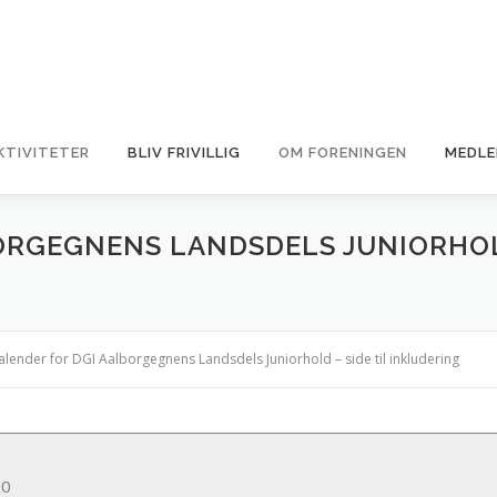
KTIVITETER
BLIV FRIVILLIG
OM FORENINGEN
MEDLE
ORGEGNENS LANDSDELS JUNIORHOLD
alender for DGI Aalborgegnens Landsdels Juniorhold – side til inkludering
00