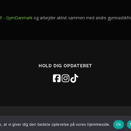
IF
-
GymDanmark
og arbejder aktivt sammen med andre gymnastikfo
HOLD DIG OPDATERET
© 2026 Vejgaard Gymnastikforening - Aalborg
–
OnePress
tema af F
re, at vi giver dig den bedste oplevelse på vores hjemmeside.
Ok