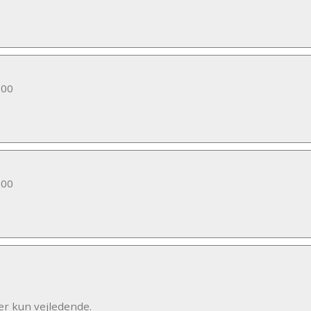
:00
:00
r kun vejledende.