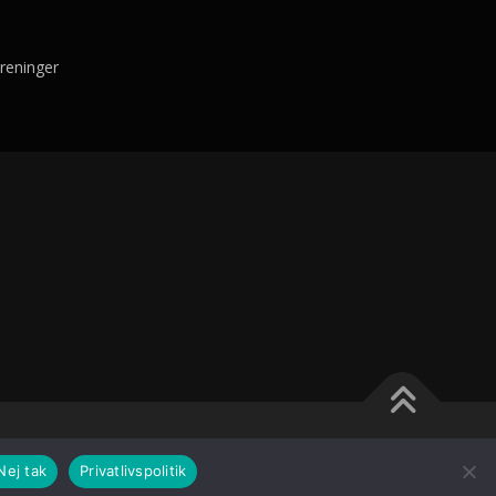
reninger
ameThemes
Nej tak
Privatlivspolitik