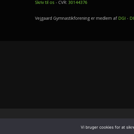
Skriv til os
- CVR:
30144376
Vejgaard Gymnastikforening er medlem af
DGI
-
D
Copyright 
Vi bruger cookies for at sik