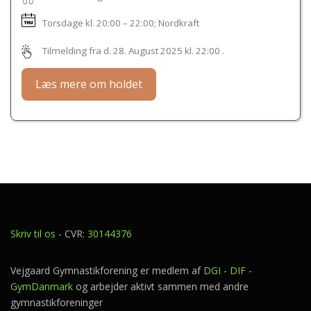
Torsdage kl.
20:00 – 22:00
; Nordkraft
Tilmelding fra d. 28. August 2025 kl. 22:00 .
Læs mere om holdet
Skriv til os
- CVR:
30144376
Vejgaard Gymnastikforening er medlem af
DGI
-
DIF
-
GymDanmark
og arbejder aktivt sammen med andre
gymnastikforeninger