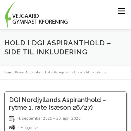
Spring
til
Menu
indhold
HOLD OG AKTIVITETER
BLIV FRIVILLIG
HOLD I DGI ASPIRANTHOLD –
SIDE TIL INKLUDERING
OM FORENINGEN
MEDLEMSLOGIN
Hjem
»
Power Automate
»
Hold i DGI Aspiranthold – side til inkludering
TRÆNINGSTØJ
KONTAKT OS
DGI Nordjyllands Aspiranthold –
rytme 1. rate (sæson 26/27)
4. september 2025 – 30. april 2026
1.500,00 kr.