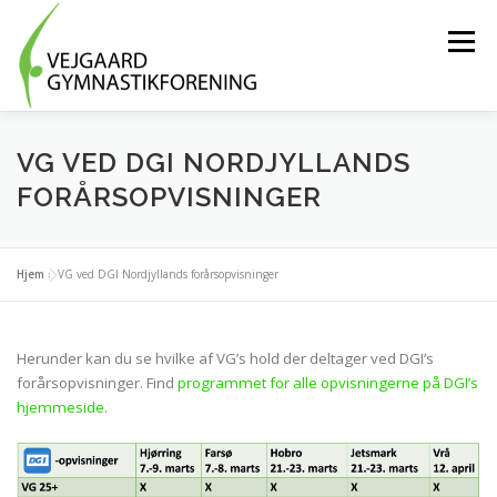
Spring
til
Menu
indhold
HOLD OG AKTIVITETER
BLIV FRIVILLIG
VG VED DGI NORDJYLLANDS
FORÅRSOPVISNINGER
OM FORENINGEN
MEDLEMSLOGIN
Hjem
»
VG ved DGI Nordjyllands forårsopvisninger
TRÆNINGSTØJ
KONTAKT OS
Herunder kan du se hvilke af VG’s hold der deltager ved DGI’s
forårsopvisninger. Find
programmet for alle opvisningerne på DGI’s
hjemmeside
.