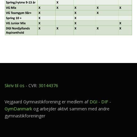
Skriv til os
- CVR:
30144376
Vejgaard Gymnastikforening er medlem af
DGI
-
DIF
-
GymDanmark
og arbejder aktivt sammen med andre
gymnastikforeninger