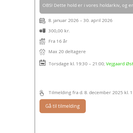
OBS! Dette hold er i vores holdarkiv, og e
8. januar 2026 – 30. april 2026
300,00 kr.
Fra 16 år
Max 20 deltagere
Torsdage kl.
19:30 – 21:00
;
Vejgaard Øs
Tilmelding fra d. 8. december 2025 kl. 
Gå til tilmelding