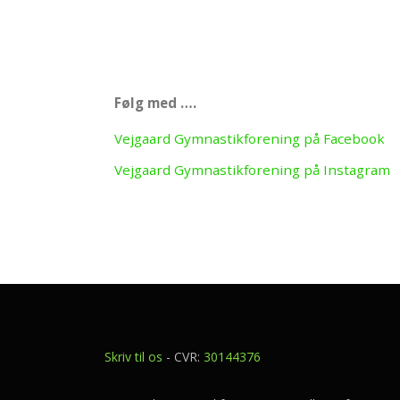
Følg med ….
Vejgaard Gymnastikforening på Facebook
Vejgaard Gymnastikforening på Instagram
Skriv til os
- CVR:
30144376