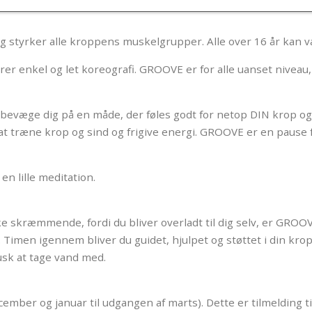
g styrker alle kroppens muskelgrupper. Alle over 16 år kan 
er enkel og let koreografi. GROOVE er for alle uanset niveau
t bevæge dig på en måde, der føles godt for netop DIN krop o
 at træne krop og sind og frigive energi. GROOVE er en pause 
n lille meditation.
rke skræmmende, fordi du bliver overladt til dig selv, er GROO
. Timen igennem bliver du guidet, hjulpet og støttet i din k
usk at tage vand med.
cember og januar til udgangen af marts). Dette er tilmelding ti