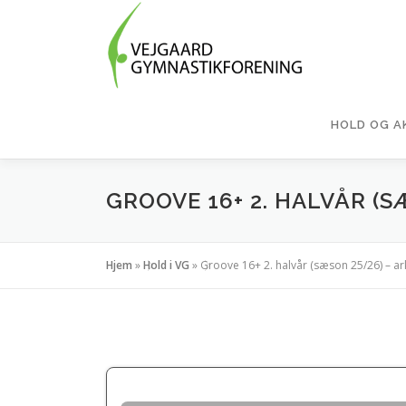
Spring
til
indhold
HOLD OG A
GROOVE 16+ 2. HALVÅR (S
Hjem
»
Hold i VG
»
Groove 16+ 2. halvår (sæson 25/26) – ar