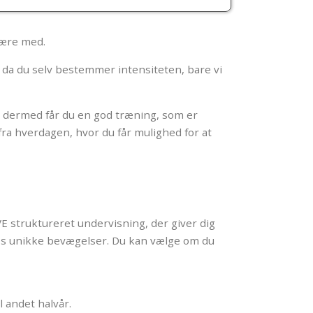
være med.
, da du selv bestemmer intensiteten, bare vi
g dermed får du en god træning, som er
fra hverdagen, hvor du får mulighed for at
VE struktureret undervisning, der giver dig
rops unikke bevægelser. Du kan vælge om du
l andet halvår.