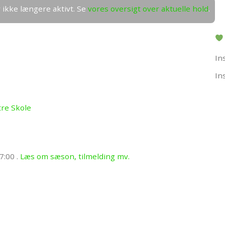
r ikke længere aktivt. Se
vores oversigt over aktuelle hold
.
In
In
tre Skole
17:00
.
Læs om sæson, tilmelding mv.