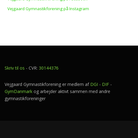
Vejgaard Gymnastikforening på Instagram
Skriv til os
- CVR:
30144376
Vejgaard Gymnastikforening er medlem af
DGI
-
DIF
-
GymDanmark
og arbejder aktivt sammen med andre
gymnastikforeninger