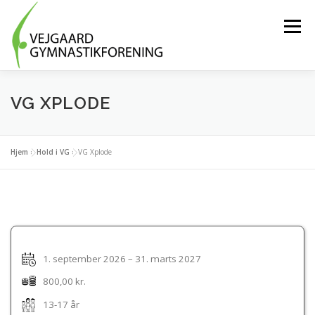
Spring
til
Menu
indhold
HOLD OG AKTIVITETER
BLIV FRIVILLIG
VG XPLODE
OM FORENINGEN
MEDLEMSLOGIN
Hjem
»
Hold i VG
»
VG Xplode
TRÆNINGSTØJ
KONTAKT OS
1. september 2026 – 31. marts 2027
800,00 kr.
13-17 år