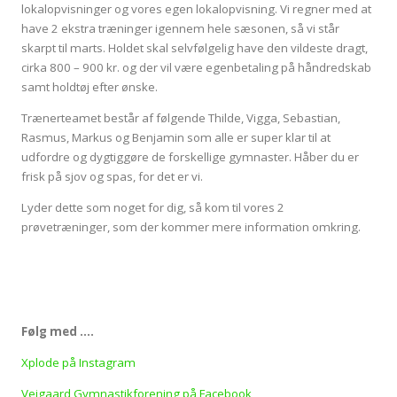
lokalopvisninger og vores egen lokalopvisning. Vi regner med at
have 2 ekstra træninger igennem hele sæsonen, så vi står
skarpt til marts. Holdet skal selvfølgelig have den vildeste dragt,
cirka 800 – 900 kr. og der vil være egenbetaling på håndredskab
samt holdtøj efter ønske.
Trænerteamet består af følgende Thilde, Vigga, Sebastian,
Rasmus, Markus og Benjamin som alle er super klar til at
udfordre og dygtiggøre de forskellige gymnaster. Håber du er
frisk på sjov og spas, for det er vi.
Lyder dette som noget for dig, så kom til vores 2
prøvetræninger, som der kommer mere information omkring.
Følg med ….
Xplode på Instagram
Vejgaard Gymnastikforening på Facebook