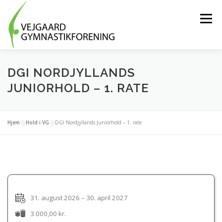
Spring
til
Menu
indhold
HOLD OG AKTIVITETER
BLIV FRIVILLIG
DGI NORDJYLLANDS
JUNIORHOLD – 1. RATE
OM FORENINGEN
MEDLEMSLOGIN
Hjem
»
Hold i VG
»
DGI Nordjyllands Juniorhold – 1. rate
TRÆNINGSTØJ
KONTAKT OS
31. august 2026 – 30. april 2027
3.000,00 kr.