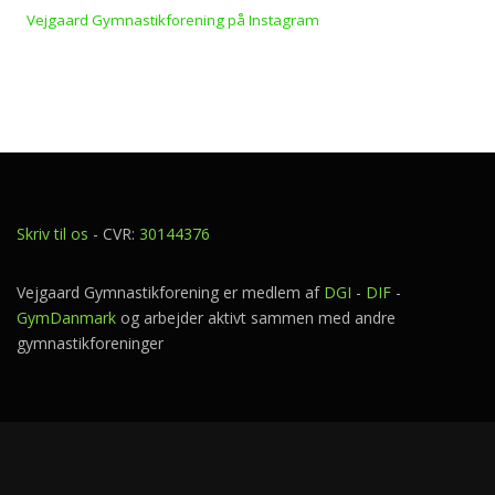
Vejgaard Gymnastikforening på Instagram
Skriv til os
- CVR:
30144376
Vejgaard Gymnastikforening er medlem af
DGI
-
DIF
-
GymDanmark
og arbejder aktivt sammen med andre
gymnastikforeninger