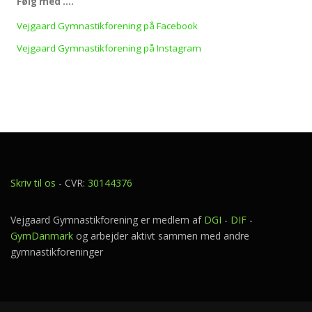
Følg med ….
Vejgaard Gymnastikforening på Facebook
Vejgaard Gymnastikforening på Instagram
Skriv til os
- CVR:
30144376
Vejgaard Gymnastikforening er medlem af
DGI
-
DIF
-
GymDanmark
og arbejder aktivt sammen med andre
gymnastikforeninger