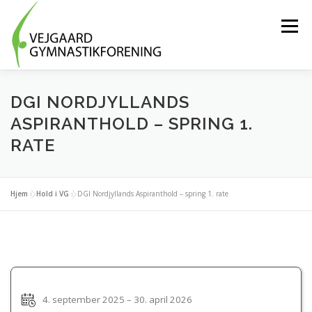
Spring
til
Menu
indhold
HOLD OG AKTIVITETER
BLIV FRIVILLIG
DGI NORDJYLLANDS
ASPIRANTHOLD – SPRING 1.
RATE
OM FORENINGEN
MEDLEMSLOGIN
Hjem
»
Hold i VG
»
DGI Nordjyllands Aspiranthold – spring 1. rate
TRÆNINGSTØJ
KONTAKT OS
4. september 2025 – 30. april 2026