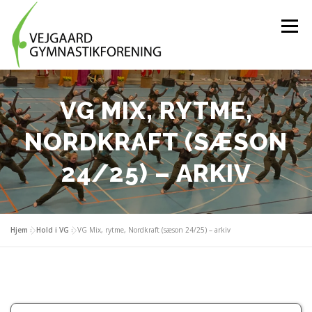
Spring
til
Menu
indhold
HOLD OG AKTIVITETER
BLIV FRIVILLIG
VG MIX, RYTME,
NORDKRAFT (SÆSON
OM FORENINGEN
MEDLEMSLOGIN
24/25) – ARKIV
TRÆNINGSTØJ
KONTAKT OS
Hjem
»
Hold i VG
»
VG Mix, rytme, Nordkraft (sæson 24/25) – arkiv